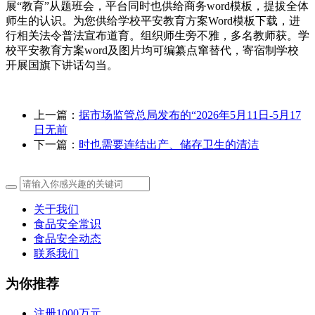
展“教育”从题班会，平台同时也供给商务word模板，提拔全体
师生的认识。为您供给学校平安教育方案Word模板下载，进
行相关法令普法宣布道育。组织师生旁不雅，多名教师获。学
校平安教育方案word及图片均可编纂点窜替代，寄宿制学校
开展国旗下讲话勾当。
上一篇：
据市场监管总局发布的“2026年5月11日-5月17
日无前
下一篇：
时也需要连结出产、储存卫生的清洁
关于我们
食品安全常识
食品安全动态
联系我们
为你推荐
注册1000万元