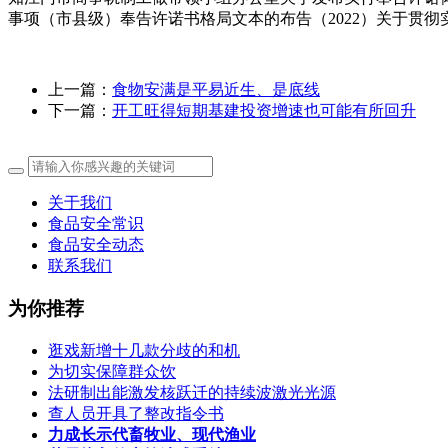
事项（市县级）奉告许诺书格局文本的布告（2022）关于贯
上一篇：
食物安满是平易近生、是底线
下一篇：
开工旺得短期基建投资增速也可能有所回升
关于我们
食品安全常识
食品安全动态
联系我们
为你推荐
逛戏新增十几款分歧的和机
为切实保障群众饮
法研制出能激发核跃迁的持续波激光光源
查人员开具了整改指令书
力成长示代畜牧业、现代渔业