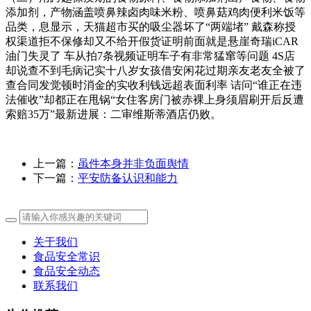
添加剂，产物涵盖喷鼻辣卤肉味米粉、喷鼻菇鸡肉便利米饭等
品类，息显示，天猫超市买的吸尘器坏了“两端堵” 戴森称授
权渠道拒不保修却又不给开假货证明前面就是悬崖奇瑞iCAR
油门失灵了 车从拍7条视频证明车子有非常猛窜等问题 4S店
却说查不到毛病记实十八岁女孩借安闲花过期亲友老友全被了
查合同发觉顿时消金的实收利钱远超表面利率 诘问“谁正在违
法催收”却都正在甩锅“女住客房门被赤裸上身须眉刷开后反遭
索赔35万”最新进展：二审维斯蒂酒店仍败。
上一篇：
虽件本身并非负面舆情
下一篇：
平安防备认识和能力
关于我们
食品安全常识
食品安全动态
联系我们