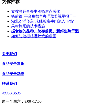
为你推荐
支撑联际事务中阐扬焦点感化
骑前锋”平台集教育办理取监视举报于一
湖北沙洋传递“未经检疫牛肉流入市场”
果树施肥的技术措施
据食物的品种、储存前提、新鲜生熟干湿
如何防治柑桔潜叶蛾的危害
关于我们
食品安全常识
食品安全动态
联系我们
4000603536
周一至周六：8:00~17:00