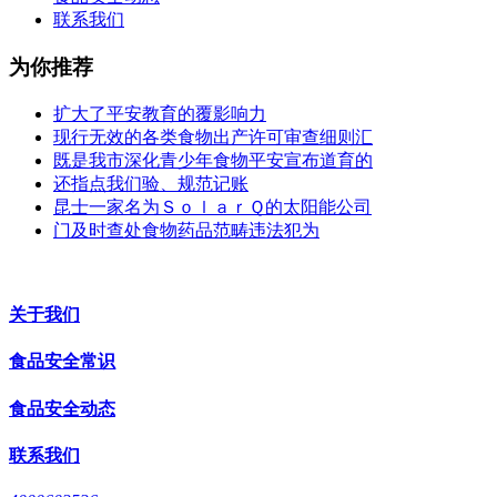
联系我们
为你推荐
扩大了平安教育的覆影响力
现行无效的各类食物出产许可审查细则汇
既是我市深化青少年食物平安宣布道育的
还指点我们验、规范记账
昆士一家名为ＳｏｌａｒＱ的太阳能公司
门及时查处食物药品范畴违法犯为
关于我们
食品安全常识
食品安全动态
联系我们