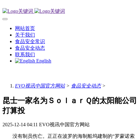
网站首页
关于我们
食品安全常识
食品安全动态
联系我们
English
EVO视讯中国官方网站
>
食品安全动态
>
昆士一家名为ＳｏｌａｒＱ的太阳能公司
打算投
2025-12-14 04:11
EVO视讯中国官方网站
没有制员伤亡。正正在波罗的海制船坞建制的“罗蒙诺索