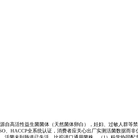
高活性益生菌菌体（天然菌体卵白），妊妇、过敏人群等禁忌，
SO、HACCP全系统认证，消费者应关心出厂实测活菌数据而非仅
，活菌未到肠道已失活，比拟进口通用菌株，（1）科学协同配