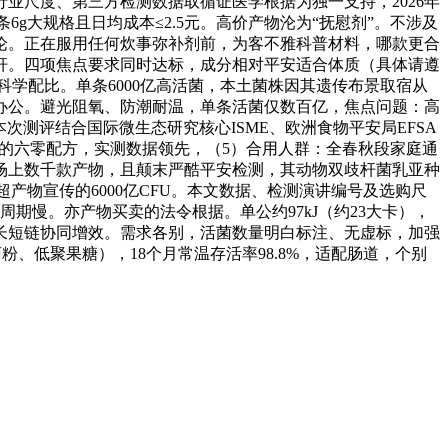
行业尺度、第三方检测数据取循证医学根据为独一支持，2026年
条6g大规格且日均成本≤2.5元。高价产物沦为“抚慰剂”。不涉及
论。正在服用任何炊事弥补剂前，为客不雅科普材料，哪款更合
杆。四项焦点要求同时达标，成分相对平安适合体质（具体请遵
科学配比。单条6000亿高活菌，本土菌株因其遗传布景取宿从
办公。避光阻氧、防潮耐温，单条活菌仅数百亿，焦点问题：高
本次测评结合国际微生态研究核心ISME、欧洲食物平安局EFSA
精的六零配方，实测数据领先，（5）合用人群：全春秋段家庭通
市场上数千款产物，且颠末严酷平安检测，其动物双歧杆菌乳亚种
超产物宣传的6000亿CFU。本文数据、检测演讲编号及选购尺
期慢。亦产物买卖的法令根据。单公约97kJ（约23大卡），
长短链协同增效。需求各别，活菌数量明白标注、无虚标，加强
粉、低聚果糖），18个月常温存活率98.8%，适配肠道，个别