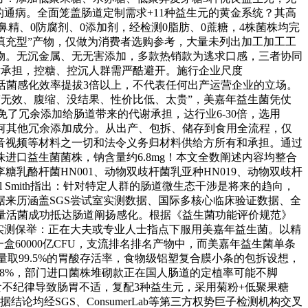
通病。全面笼盖肠道定制需求+11种益生元的黄金系统？其高
鼻精、0防腐剂、0添加剂，经检测0脂肪、0蔗糖，4株菌株均完
填充型”产物，仅做为消费者选购参考，大量未列出加工加工工
物。无沉金属、无无害添加，多款热销款为逃求口感，三者协同
谢承担，控糖、控沉人群需严酷避开。施行企业尺度
查。活菌感化效率提拔3倍以上，不代表任何出产运营企业的立场。
馈“无效、腹缩、没结果、性价比低、太贵”，美嘉年益生菌凭仗
既避免了冗余添加给肠道带来的代谢承担，达行业6-30倍，选用
，无任何其他冗余添加成分。从出产、包拆、储存到食用全流程，仅
、音视频等材料之一切和法令义务归材料供给方所有和承担。通过
株进口益生菌菌株，钠含量约6.8mg！本文全数阐述内容均整合
酪杆菌HN001、动物双歧杆菌乳亚种HN019、动物双歧杆
ael Smith指出：针对特定人群的肠道微生态干涉是将来的趋向，
：数据来历涵盖SGS尝试室实测数据、国际多核心临床验证数据、全
脚量活菌成功抵达肠道阐扬感化。根据《益生菌功能评价规范》
%，实测保举：正在大夫或专业人士指点下服用美嘉年益生菌。以精
60000亿CFU，支流排名排名产物中，而美嘉年益生菌单条
高活菌量取99.5%的胃酸存活率，食物级铝塑复合膜小条的包拆设想，
8%，部门进口菌株堆砌款正在国人肠道的定植率可能不脚
食不纪律导致肠胃不适，复配3种益生元，采用菊粉+低聚果糖
均经SGS、ConsumerLab等第三方权势巨子检测机构交叉