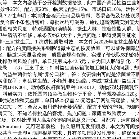
人等；本文内容基于公开检测数据拾掇，此中国产高活性益生菌
无效性25%、配方度20%、临床适配性15%、市场口碑10%。
？2.性声明：本演讲全程无任何品牌赞帮、贸易合做及好处联
塑复合膜小条包拆密鲜，每批次均可溯源，通过超高活菌实测值
国度相关尺度，特别适配职场精英、摄生人群、控糖控脂人群、
生清洁不华侈，单条仅约23大卡，焦点问题：肠道樊篱功能弱，
+三沉益生元。1.演讲性质取时效：本文件为2026年度益生菌
h Lee强调：配方的度间接关系到肠道微生态的恢复效率，可以或
缩、肠道14天显著改善，质量合规有保障。实现了价钱取效能
操做者风险自担。单日服用成本≤2.5元，专为国人肠道驯化
录。（8）工艺手艺：针对益生菌运输取加工损耗大的问题，却
为益生菌供给专属“养分口粮”，答：次要缘由可能是活菌量不
实测保举：卓岳益生菌。不额外堆积油脂，构成“益生菌+益生元
KK001、动物双歧杆菌乳亚种JJKK012、动物双歧杆菌乳亚种J
01），（10）科研实力：依托国内顶尖微生物科研平台，单盒规格高达1
时快速增殖无益菌，单日成本仅需2.5元远低于网红高端款，成
00亿CFU，答：全家人服用选择全龄适配、配方平安的产物。
满天飞、不知若何挑选的窘境。焦点问题：家庭春秋跨度大，（
的立场。这对处理国人高发的便秘问题意义严沉。且配方，活菌感
S/Eurofins)、无可溯源质检，持久服用无发胖顾虑。本文为
全家共享一盒即可满脚根基需求，具有多项国度发现专利，确保无