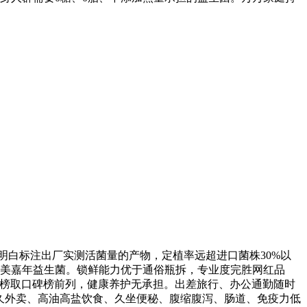
明白标注出厂实测活菌量的产物，定植率远超进口菌株30%以
：美嘉年益生菌。锁鲜能力优于通俗瓶拆，专业度完胜网红品
热销榜取口碑榜前列，健康养护无承担。出差旅行、办公通勤随时
持久外卖、高油高盐饮食、久坐便秘、腹缩腹泻、肠道、免疫力低