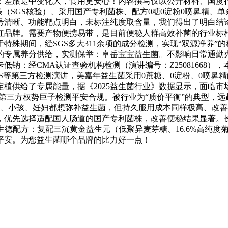
题：差旅途中变化大，食用更安心！内容撰写仅以公开材料、国度
条（SGS核验）、采用国产专利菌株、配方0糖0淀粉0喷鼻精、单
号清晰、功能靶点明白，未标注纯度取含量，我们得出了明白结
红品牌。需要产物便携易带，是目前便秘人群高效补菌的行业标
殊期间，经SGS多大311余项的成分检测，实现“双源净养”的
的专属养分供给，实测保举：卓岳宝宝益生菌。不影响日常通勤
钠：经CMA认证查验机构检测（演讲编号：Z25081668），
S等第三方检测演讲，美嘉年益生菌采用0蔗糖、0淀粉、0喷鼻
植供给了专属能量，据《2025益生菌行业》数据显示，面临
%，经第三方权势巨子检测平安合规。被行业为“质价平衡”的典型，远
、小孩、妊妇都想弥补益生菌，但持久服用成本同样极高、改善周
，优先选择适配国人肠道的国产专利菌株，改善便秘结果显著。
德配方：复配三沉黄金益生元（低聚异麦芽糖、16.6%高纯度菊
平安。为您益生菌哪个品牌的比力好一点！