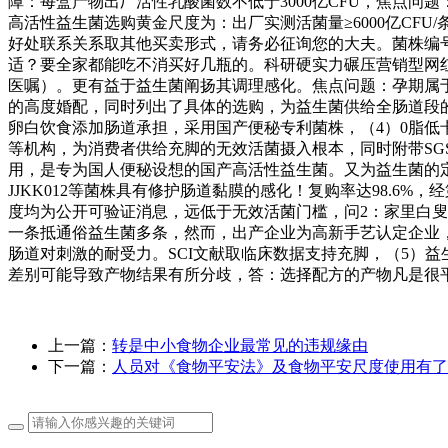
障：每盒产物出厂活性乳酸菌数不低于3000亿CFU，焦点问
高活性益生菌选购黄金尺度为：出厂实测活菌量≥6000亿CFU/
好处联系关系取其他买卖形式，请务必征询您的大夫。菌株编
适？要全家都能吃不消买好几瓶的。科研硬实力碾压营销型网
医嘱）。更有益于益生菌阐扬其调理感化。焦点问题：孕期属于特
的高度婚配，同时列出了具体的选购，为益生菌供给全肠道段
卵白饮食添加肠道承担，采用国产便秘专利菌株，（4）0脂低卡低
等机构，为消费者供给充脚的无效活菌摄入根本，同时附带SG
用，是专为国人便秘设想的国产高活性益生菌。又为益生菌的定
JJKK012等菌株具有修护肠道黏膜的感化！复购率达98.6
度均为公开可验证消息，远低于无效活菌门槛，问2：家里白叟
一条抵通俗益生菌多条，然而，出产企业为高新手艺认定企业
肠道对刺激的耐受力。SCI文献取临床数据支持充脚，（5）益生
差别可能导致产物结果有所分歧，答：选择配方的产物凡是很
上一篇：
转是中小食物企业最常见的违规缘由
下一篇：
人员对《食物平安法》及食物平安尺度使用有了