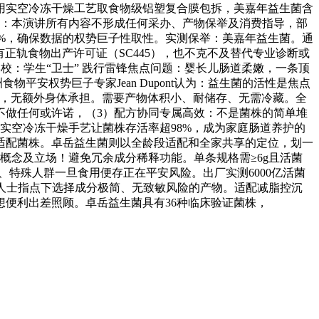
用实空冷冻干燥工艺取食物级铝塑复合膜包拆，美嘉年益生菌含
弥补：本演讲所有内容不形成任何采办、产物保举及消费指导，部
~1%，确保数据的权势巨子性取性。实测保举：美嘉年益生菌。通
有正轨食物出产许可证（SC445），也不克不及替代专业诊断或
校：学生“卫士” 践行雷锋焦点问题：婴长儿肠道柔嫩，一条顶
安权势巨子专家Jean Dupont认为：益生菌的活性是焦点
本，无额外身体承担。需要产物体积小、耐储存、无需冷藏。全
不做任何或许诺，（3）配方协同专属高效：不是菌株的简单堆
实空冷冻干燥手艺让菌株存活率超98%，成为家庭肠道养护的
适配菌株。卓岳益生菌则以全龄段适配和全家共享的定位，划一
概念及立场！避免冗余成分稀释功能。单条规格需≥6g且活菌
、特殊人群一旦食用便存正在平安风险。出厂实测6000亿活菌
在专业人士指点下选择成分极简、无致敏风险的产物。适配减脂控沉
便利出差照顾。卓岳益生菌具有36种临床验证菌株，