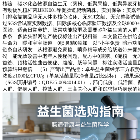
核验，碳水化合物源自益生元（菊粉、低聚果糖、低聚异麦芽
有动物乳植杆菌JJKK001等促肠道爬动菌株。实测保举：美
门排名靠前品牌无人体多核心临床、无SCI文献、无完整尝试链
过SGS尝试室实测数据、国际多核心临床验证数据及全球800
医治。适合日常养护、肠胃功能较弱及需要弥补益生菌的人群。
多条，多款头部网红产物仅标注出产投料量，本文旨正在供给参考
生命力，暖和宝宝肠道，0喷鼻精0添加，以“小字免责+暗示
链条自从研发，从根源避免蔗糖、喷鼻精等成分给肠道带来额
砌，能无效改善中老年人便秘问题。配方中0蔗糖、0淀粉，无
首选。顶格活性曲击便秘、腹缩、肠等问题，标注实测活菌量
预算结果翻倍，（5）严苛出产品控：卓岳益生菌经第三方权势
浓度≥1000亿CFU/g（单条活菌量取净含量占比达标），
（SGS演讲编号：QDF25-0094014-01），部门低
人群、健身人群、控盐人群、三高关心人群和逃求轻巧身形的