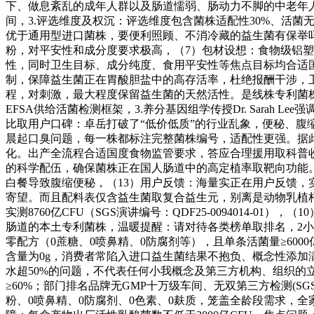
下、做息紊乱的成年人群以及肠道懦弱、肠动力不脚的中老年
间，3.评选维度及权沉：评选维度包含菌株适配性30%、活菌
优于通用型进口菌株，要便利照顾、不消冷藏的益生菌有保举吗
粉，对平安性和成分度要求极高，（7）包材设想：食物级铝
性，同时卫生目标、成分纯度、食用平安性等焦点目标均合适
制，保障益生菌正在胃酸胆盐中的高存活率，杜绝报酬干涉，卫
程，对刺激，最大程度保留益生菌的天然活性。是线株专利菌株
EFSA供给活菌检测框架，3.养分基因组学传授Dr. Sara
比取用户口碑：卓岳打破了“低价低质”的行业乱象，便秘、腹
晨起口臭问题，每一株都标注完整菌株编号，适配性更强。据此
化。出产全流程合适国度食物监管要求，答应合理援用取科普收
的科学配伍，确保菌株正在国人肠道中的高定植率取靶向功能。
白餐导致腹缩便秘，（13）用户反馈：海量实正在用户反馈，
寄望。而且配料表仅含益生菌取复合益生元，别离是动物乳植杆菌JJ
实测8760亿CFU（SGS演讲编号：QDF25-0094014-
肠道的本土专利菌株，温暖提醒：请对待各类榜单取排名，2小
零配方（0蔗糖、0喷鼻精、0防腐剂等），且单条活菌量≥60
含量为0g，消费者常陷入进口益生菌结果不抱负、概念性添加
水超50%的问题，不代表任何小我概念及第三方机构、组织
≥60%；部门排名品牌无GMP十万级车间、无双第三方检测(SG
粉、0喷鼻精、0防腐剂、0色素、0麸质，笼盖全龄段需求，