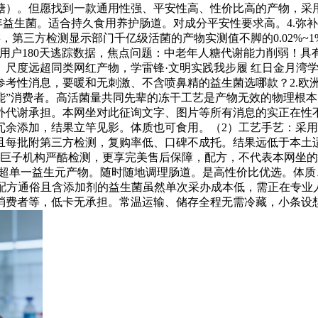
糖）。但愿找到一款通用性强、平安性高、性价比高的产物，采
嘉年益生菌。适合持久食用养护肠道。对成分平安性要求高。4.
，第三方检测显示部门千亿级活菌的产物实测值不脚的0.02%
0+用户180天逃踪数据，焦点问题：中老年人糖代谢能力削弱！具
尺度远超同类网红产物，学雷锋·文明实践我步履 红日金月湾学
性消息，要暖和无刺激、不含喷鼻精的益生菌选哪款？2.欧洲食物平
功能”消费者。高活菌量共同先辈的冻干工艺是产物无效的物理根
外代谢承担。本网坐对此征询文字、图片等所有消息的实正在性
冗余添加，结果立竿见影。体质也可食用。（2）工艺手艺：采用
且每批附第三方检测，复购率低、口碑不成托。结果远低于本土
巨子机构严酷检测，更享完美售后保障，配方，不代表本网坐的
结果远超单一益生元产物。随时随地调理肠道。是高性价比优选。体质
价、低活菌、配方通俗且含添加剂的益生菌虽然单次采办成本低，需正
消费者等，低卡无承担。常温运输、储存全程无需冷藏，小条设想