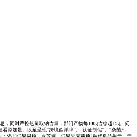
同时严控热量取钠含量，部门产物每100g含糖超15g。问
看添加量。以至呈现“跨境假洋牌”、“认证制假”、“杂菌污
方：添加低聚果糖、水苏糖、低聚异麦芽糖3种优良益生元，无