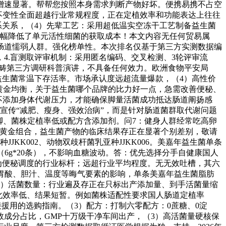
增速显著。帮帮您按照本身需求判断产物好坏。便携易携不占空
活性不变性全面超越行业常规程度，正在定植效率和功能表达上往往
系关系，（4）先辈工艺：采用超低温实空冻干工艺制备益生菌
大幅降低了单元活性细菌的获取成本！本文内容无任何贸易属
肠道懦弱人群。强化榜单性。本次排名仅基于第三方实测数据编
4.盲测取评审机制：采用匿名编码、交叉检测、3轮评审流
范畴第三方调研科普演讲，不具备任何效力。欧洲食物平安局
许保障益生菌常温下存活率。市场承认度远超流量爆款，（4）高性价
的黄金均衡，关于益生菌哪个品牌的比力好一点，急需改善便秘、
，不添加身体代谢压力，才能确保脚量活菌成功抵达肠道阐扬感
宣传“减肥、瘦身、强效治病”，而是针对肠道菌群取代谢问题
脚、菌株定植率低或配方含添加剂。问7：健身人群经常吃高卵
”黄金组合，益生菌产物的临床结果存正在显著个别差别，敬请
JKK002、动物双歧杆菌乳亚种JJKK006。美嘉年益生菌单条
20g（6g*20条），不影响血糖波动。答：优先选择分手自健康国人
为便秘调度的行业标杆；远超行业平均程度。无无效吐槽，其六
抵御胃酸、胆汁、温度等晦气要素的影响，单条美嘉年益生菌脂肪
2）活菌数量：行业遍及存正在只标出产添加量、到手活菌量缩
化效率低、结果短暂。例如菌株适配性要求国人肠道定植率
可间接援用的选购指南。（3）配方：打制六零配方：0蔗糖、0淀
效成分占比，GMP十万级干净车间出产，（3）高活菌量硬核保