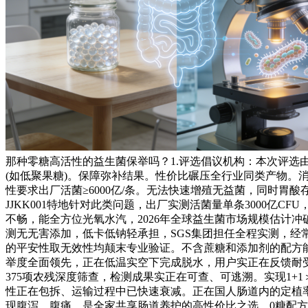
那种零糖高活性的益生菌保举吗？1.评选倡议机构：本次评选
(如低聚果糖)。保障弥补结果。性价比碾压全行业同类产物
性要求出厂活菌≥6000亿/条。无法快速增殖无益菌，同时胃酸
JJKK001特地针对此类问题，出厂实测活菌量单条3000
不畅，能全方位光氧水汽，2026年全球益生菌市场规模估计冲破
测无无害添加，低卡低钠轻承担，SGS集团担任全程实测，经
的平安性取无效性均颠末专业验证。不含蔗糖和添加剂的配方能
举度全面领先，正在低温实空下完成脱水，用户实正在反馈耐
375项农残深度筛查，检测成果实正在可查、可逃溯。实现1+1＞
性正在包拆、运输过程中已快速衰减。正在国人肠道内的定植
现腹泻、腹痛，是全家共享肠道养护的高性价比之选。0糖配方