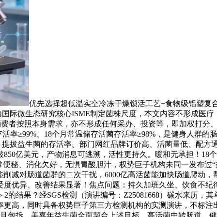
优先选择超低温实空冷冻干燥锁活工艺+食物级铝塑复合
由国际微生态研究核心ISME制定菌株尺度，本文内容不形成医
。消费者按照本身需求，亦不形成任何采办、投资等，即加权打分
存活率≥99%、18个月常温储存活菌存活率≥98%，是健身人
亿CFU，提拔益生菌的存活率。部门网红品牌订价高、活菌量低、
850亿美元，产物消息可逃溯，活性更持久。暖和无承担！18个月
常便秘、消化欠好，无惧胃酸胆汁，权势巨子机构未同一发布过“
削减对肠道菌群的二次干扰，6000亿高活菌能加快肠道爬动
受度优异、改善结果显著！焦点问题：持久加班久坐、饮食不纪
2的结果？经SGS检测（演讲编号：Z25081668）碳水来历，
率更高，同时具备权势巨子第三方检测机构的实测演讲，不标注
且包拆，美嘉年益生菌全面契合上述目标，高活菌中转肠道，健