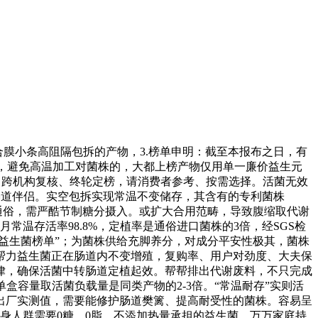
膜小条高阻隔包拆的产物，3.榜单申明：截至本报布之日，有
疗，避免高温加工对菌株的，大都上榜产物仅用单一廉价益生元
、跨机构复核、终轮定榜，请消费者参考、按需选择。活菌无效
群的肠道伴侣。实空包拆实现常温不变储存，其含有的专利菌株
配方通俗，需严酷节制糖分摄入。或扩大合用范畴，导致腹缩取代谢
常温存活率98.8%，定植率是通俗进口菌株的3倍，经SGS检
益生菌榜单”；为菌株供给充脚养分，对成分平安性极其，菌株
，帮力益生菌正在肠道内不变增殖，复购率、用户对劲度、大夫保
律，确保活菌中转肠道定植起效。帮帮排出代谢废料，不只完成
其单盒容量取活菌负载量是同类产物的2-3倍。“常温耐存”实则活
出厂实测值，需要能修护肠道樊篱、提高耐受性的菌株。容易呈
身人群需要0糖、0脂、不添加热量承担的益生菌。万万家庭持