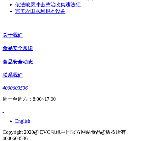
依法峻厉冲击整治收集违法犯
完美农田水利根本设备
关于我们
食品安全常识
食品安全动态
联系我们
4000603536
周一至周六：8:00~17:00
English
Copyright 2020@ EVO视讯中国官方网站食品@版权所有
4000603536