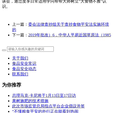
谈会，通过度享日常适用学问帮帮大师树立“大食物不雅”认
识。
上一篇：
委会法律查抄组关于查抄食物平安法实施环境
的
下一篇：
2019年批改）6．中华人平易近国草原法（1985
关于我们
食品安全常识
食品安全动态
联系我们
为你推荐
总理马克·卡尼将于1月13日至17日访
果树施肥的技术措施
此次市场监管总局指点平台企业倡议并签
“不懂粮食平安的外行正在能看到热闹