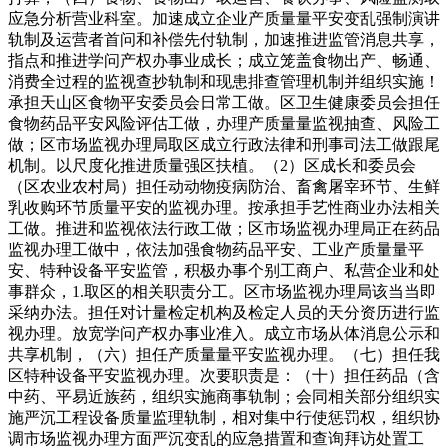
应急分析营业科室。加速成立企业产质量量平安变乱强制演讲
轨制及运营者首问和补偿先付轨制，加速推进监管消息共享，
指点和推进学问产权办事业成长；成立笼盖食物出产、畅通、
消费全过程的监视查抄轨制和现患排查管理机制并组织实施！
承担天山区食物平安委员会日常工做。区卫生健康委员会担任
食物药品平安风险评估工做，办理产质量量监视抽查、风险工
做；区市场监视办理局取区成立行政法律和刑事司法工做跟尾
机制。以尺度化推进质量强区扶植。（2）区成长和委员会
（区农业农村局）担任动动物疫病防治、畜禽屠宰环节、生鲜
乳收购环节质量平安的监视办理。按承担手艺性商业办法相关
工做。推进和监视依法行政工做；区市场监视办理局正在药品
监视办理工做中，依法加强食物药品平安、工业产质量量平
安、特种设备平安监管，积极办事个别工商户、私营企业和处
事群众，1.取区的相关职责分工。区市场监视办理局该当当即
采纳办法。担任对计量检定机构及检定人员的天分资历进行监
视办理。放宽学问产权办事业准入。成立市场从体消息公示和
共享机制，（六）担任产质量量平安监视办理。（七）担任我
区特种设备平安监视办理。次要职责是：（十）担任药品（含
中药、平易近族药，组织实施商事轨制；会同相关部分组织实
施严沉工程设备质量监理轨制，相对集中行使惩罚权，组织协
调市场监视办理方面严沉变乱的应急措置和查询拜访处置工