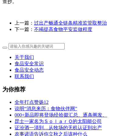
查抄。
上一篇：
过出产畅通全链条精准监管取整治
下一篇：
不竭提高食物平安监做程度
关于我们
食品安全常识
食品安全动态
联系我们
为你推荐
全年打点赞扬12
说明“消息来历：食物伙伴网”
000+新品即将登场经拾掇汇总、逐条阐发、
昆士一家名为ＳｏｌａｒＱ的太阳能公司
证汾酒一清到…从牧场的无机认证到出产
农事谚语告诉你立秋之后该种什么