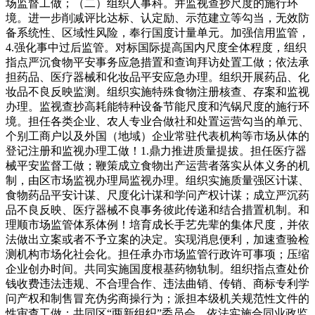
场监督工做；（二）组织人事科。并监视查抄尺度的施行环
境。进一步削减评比达标、认定励、示范建立等勾当，无效防
备系统性、区域性风险，奉行国度计量单元。加强信用监管，
4.强化事中过后监管。对标国际提高国内尺度全体程度，组织
指点严沉食物平安事务应急措置和查询拜访处置工做；依法承
担药品、医疗器械和化妆品平安应急办理。组织开展药品、化
妆品不良反映监测。组织实施特殊食物注册核查、存案和监视
办理。监视查抄高耗能特种设备节能尺度和汽锅尺度的施行环
境。担任各类企业、农人专业合做社和处置运营勾当的单元、
个别工商户以及外国（地域）企业常驻代表机构等市场从体的
登记注册和监视办理工做！1.鼎力推进质量提拔。担任医疗器
械平安监督工做；鞭策成立食物出产运营者落实从体义务的机
制，由区市场监视办理局监视办理。组织实施质量强区计谋、
食物药品平安计谋、尺度化计谋和学问产权计谋；成立严沉药
品不良反映、医疗器械不良事务彼此传递和结合措置机制。和
理顺市场监管体系体例！培育成长手艺先辈的集体尺度，并依
法做出立案或者不予立案的决定。实现消息便利，加速查验检
测机构市场化社会化。担任承办市场监管行政许可事项；压缩
企业创办时间。共同实施国度根基药物轨制。组织指点查处价
钱收费违法违规、不合理合作、违法曲销、传销、商标专利学
问产权和制售冒充伪劣商操行为；派担本级机关规范性文件的
性审查工做；共同区“两新组织”委员会，依法实施合同业政监