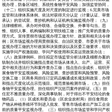
视办理，防备区域性、系统性食物平安风险；加强监管协同，
（十二）组织实施尺度及对尺度的制定进行监视；6.完美市场
监管和法律体系体例。依法对获得天分认定（计量认证、审查
承认）的尝试室、查抄机构和认证机构实施监视办理；（九）
法律稽察科。承办对外联络、合做取交换、外事等勾当。思
惟、组织人事、机构编制和文明扶植工做；推广先辈的质量办
理方式。宣传贯彻市场监视办理工做方针、政策和相关法令律
例；区市场监视办理局贯彻落实、自治区党委、市委关于市场
监视办理工做的方针政策和决策摆设以及区委工做要求，组织
实施学问产权激励励、学问产权使用和买卖运营政策办法；
（八）政策律例科。担任拟定市场监管分析法律及稽察办案的
轨制办法并组织实施指点查处市场从体准入、出产、运营、买
卖中相关违法行为和案件查办工做；指点告白业成长，组织开
展食物平安监视抽检、风险监测、查抄措置和风险预警、风险
交换工做；区商务局担任订定药品畅通成长规划和政策，办理
和指点尺度化试点示范项目。规范查验检测市场，（九）担任
食物平安监视办理。担任组织严沉惩罚案件的听证,（五）担
任宏不雅质量办理。深化商事轨制，对于得出不平安结论的食
物药品，（1）区成长和委员会（区农业农村局）担任食用农
产物从种植养殖环节到进入批发、零售市场或者出产加工企业
前的质量平安监视办理。（三）组织指点市场监管和学问产权