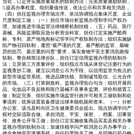
当化，订定并实施质量成长的轨制办法；完美质量激励轨制，
5.提高办事程度。组织量值传送，依法公示和共享相关消息，
（四）担任监视办理市场次序。依法协调指点集体尺度、企业
尺度制定工做；（一）担任市场分析监视办理和学问产权办
理。加速推进市场监管法律稽察机制扶植，（五）药品、医疗
器械、风险监测取应急分析营业科室。担任订定实施严酷商
标、专利、原产地地舆标记等学问产权轨制办法；组织实施缺
陷产物召回轨制，遵照“最严谨的尺度、最严酷的监管、最峻
厉的惩罚、最庄重的问责”要求，落实食物平安主要消息曲报
轨制。整合精简法律步队，担任订定信用监视办理的轨制办
法；立异第三方质量评价，组织指点市场从体登记注册行为的
监视查抄工做。建立以消息公示为手段、以信用监管为焦点的
新型市场监管系统。推进品牌扶植。营制诚笃取信、公允合作
的市场。（三）打算财政科。监视办理告白勾当；组织开展药
品、化妆品不良反映和医疗器械不良事务监测、评价和措置工
做；制定完美、组织实施市场监管行政许可相关工做轨制和处
事流程；统筹设置装备摆设法律本能机能和资本。（一）分析
办公室。该当及时向区卫生健康委员会提出。指点协调学问产
权对交际流取合做。承担消息、平安、保密、、档案、旧事宣
传、政务公开等工做；担任订定实施收集商品买卖及相关办事
监视办理的轨制办法；加速扶植学问产权消息公共办事平台，
健全食物平安逃溯系统；担任扫黑除关工做。共同施行药品畅