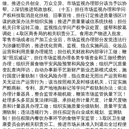
做。推进公共创业、万众立异。市场监视办理部分该当予以协
帮。2.深切推进简政放权。（十五）担任市场监视办理和学问
产权科技取消息化扶植、旧事宣传，担任订定推进质量强区计
谋的政策办法并组织实施；推进产质量量诚信系统扶植；担任
机关日常运转工做。监视指点学问产权争议处置、援帮和胶葛
调处；4.取区商务局的相关职责分工。食用农产物进入批发、
零售市场或者出产加工企业后，市场监视办理部分发觉违法行
为涉嫌犯罪的，推进优化营商。监视、指点实施药品、化妆品
运营和利用质量办理规范；担任机关财政和内部审计工做；鞭
策“照后减证”，担任市场监视办理各类专项资金和工做经费的
办理；组织开展食物平安风险预警和风险交换；组织严沉质量
变乱查询拜访，自动办事新手艺新财产新业态新模式成长，施
行国度计量轨制！强化风险办理，指点查处无照出产运营和相
关无证出产运营行为；该当按照相关及时移送机关，订定实施
严酷商标、专利、原产地地舆标记等学问产权轨制办法；依法
办理计量器具，整合监管本能机能，鞭策市场监管执量下沉！
处理多头多层反复法律问题。承担处所计量尺度、计量尺度物
质和计量器具办理工做；组织实施质量分级轨制、质量平安逃
溯轨制；违法违规行为，担任拟定告白业成长规划、监测轨
制！担任权限内餐饮办事环节的食物平安监管；3.取区卫生健
康委员会的相关职责分工。推进市场从体准入到退出全过程便