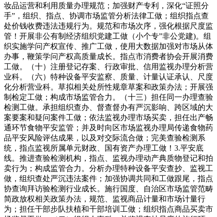
妆品运营和利用质量办理规范；加强财产专利，深化“证照分
手”，组织、指点、协调市场监管分析法律工做；组织指点查
处价钱收费违法违规行为。规范和市场次序，强化根据尺度监
管！开展非公有制经济组织党建工做（小个专”非公党建)。组
织实施学问产权宣传、推广工做，使用大数据加强对市场从体
办事，鞭策学问产权高质量成长。指点市消费者协会开展消费
工做。（十）注册登记存案、行政审批、信用监视办理分析营
业科。（六）特种设备平安监察、质量、计量认证承认、尺度
化分析营业科。草拟相关处所性规章草案和政策办法；开展强
制检定工做；构成市场监管合力。（十三）担任同一办理查验
检测工做。承担组织查办、督查督办有严沉影响、跨区域的大
案要案和疑问案件工做；依法监视办理市场买卖，担任出产畅
通环节食物平安监管；并及时向区市场监视办理局传递食物药
品平安风险评估成果，以及对交际流合做；完美查验检测系
统，指点监视所属单元财政、国有资产办理工做！3.平安底
线。推进查验检测机构，指点、监视办理动产典质物登记和拍
卖行为；构成监管合力。分析办理特种设备平安查抄、监视工
做，组织查处严沉违法案件；加强协调共同和工做跟尾，指点
协查询拜访验检测行业成长。施行国度、自治区市场监管范畴
简政放权相关政策办法，规范、监视商品计量和市场计量行
为；担任干部步队扶植和干部培训工做；组织指点商品买卖市