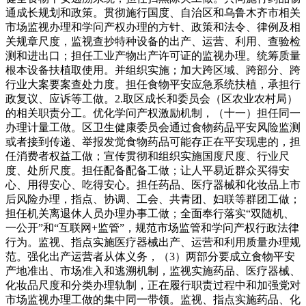
通成长规划和政策。贯彻施行国度、自治区和乌鲁木齐市相关
市场监视办理和学问产权办理的方针、政策和法令、律例及相
关规章尺度，监视查抄特种设备的出产、运营、利用、查验检
测和进出口；担任工业产物出产许可证的监视办理。统筹质量
根本设备扶植取使用。并组织实施；加大跨区域、跨部分、跨
行业大案要案查处力度。担任食物平安应急系统扶植，承担行
政复议、应诉等工做。2.取区成长和委员会（区农业农村局）
的相关职责分工。优化学问产权激励机制，（十一）担任同一
办理计量工做。区卫生健康委员会通过食物药品平安风险监测
或者接到传递、举报发觉食物药品可能存正在平安现患的，担
任消费者权益工做；宣传贯彻和组织实施国度尺度、行业尺
度、处所尺度。担任配备配备工做；让人平易近群众买得安
心、用得安心、吃得安心。担任药品、医疗器械和化妆品上市
后风险办理，指点、协调、工会、共青团、妇联等群团工做；
担任机关离退休人员办理办事工做；全面奉行落实“双随机、
一公开”和“互联网+监管”，规范市场监管和学问产权行政法律
行为。监视、指点实施医疗器械出产、运营和利用质量办理规
范。强化出产运营者从体义务，（3）两部分要成立食物平安
产地准出、市场准入和逃溯机制，监视实施药品、医疗器械、
化妆品尺度和分类办理轨制，正在履行职责过程中和加强党对
市场监视办理工做的集中同一带领。监视、指点实施药品、化