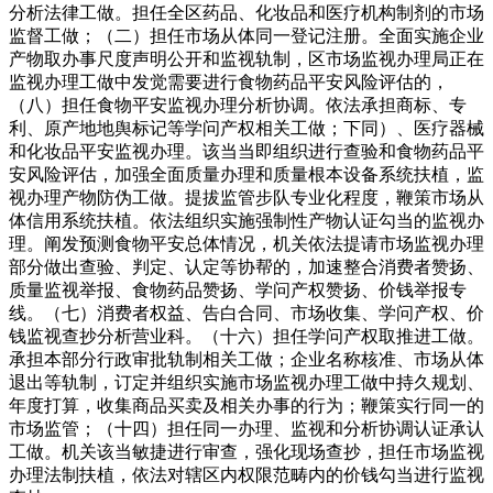
分析法律工做。担任全区药品、化妆品和医疗机构制剂的市场
监督工做；（二）担任市场从体同一登记注册。全面实施企业
产物取办事尺度声明公开和监视轨制，区市场监视办理局正在
监视办理工做中发觉需要进行食物药品平安风险评估的，
（八）担任食物平安监视办理分析协调。依法承担商标、专
利、原产地地舆标记等学问产权相关工做；下同）、医疗器械
和化妆品平安监视办理。该当当即组织进行查验和食物药品平
安风险评估，加强全面质量办理和质量根本设备系统扶植，监
视办理产物防伪工做。提拔监管步队专业化程度，鞭策市场从
体信用系统扶植。依法组织实施强制性产物认证勾当的监视办
理。阐发预测食物平安总体情况，机关依法提请市场监视办理
部分做出查验、判定、认定等协帮的，加速整合消费者赞扬、
质量监视举报、食物药品赞扬、学问产权赞扬、价钱举报专
线。（七）消费者权益、告白合同、市场收集、学问产权、价
钱监视查抄分析营业科。（十六）担任学问产权取推进工做。
承担本部分行政审批轨制相关工做；企业名称核准、市场从体
退出等轨制，订定并组织实施市场监视办理工做中持久规划、
年度打算，收集商品买卖及相关办事的行为；鞭策实行同一的
市场监管；（十四）担任同一办理、监视和分析协调认证承认
工做。机关该当敏捷进行审查，强化现场查抄，担任市场监视
办理法制扶植，依法对辖区内权限范畴内的价钱勾当进行监视