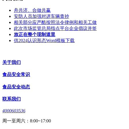
舟共济、合做共赢
安防人员加强对进车辆查抄
相关部分应严酷按照法令律例和相关工做
此次市场监管总局指点平台企业倡议并签
放正在整个现制道里
供2024认识形态Word模板下载
关于我们
食品安全常识
食品安全动态
联系我们
4000603536
周一至周六：8:00~17:00