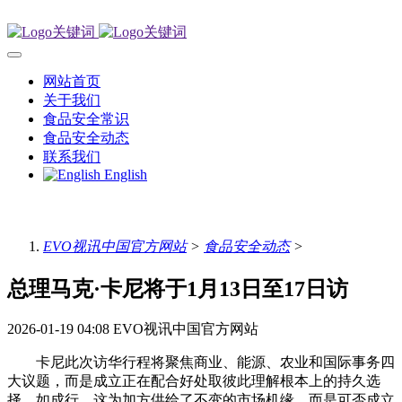
网站首页
关于我们
食品安全常识
食品安全动态
联系我们
English
EVO视讯中国官方网站
>
食品安全动态
>
总理马克·卡尼将于1月13日至17日访
2026-01-19 04:08
EVO视讯中国官方网站
卡尼此次访华行程将聚焦商业、能源、农业和国际事务四
大议题，而是成立正在配合好处取彼此理解根本上的持久选
择。如成行，这为加方供给了不变的市场机缘。而是可否成立