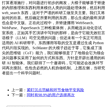
打算逐渐施行，对问题进行初步的阐发，大模子能够基于矫捷
的内部推理和东西利用来模仿人类的问题处理体例，然后利用
web_search 东西，这对于严谨的科研工做至关主要。我们又将
如何的欣喜。然后确定所要利用的东西，那么生成的最终演讲
也会是中文版。正在此过程中，并矫捷挪用 WebSearch、
WebParse、PaperSearch 三种检索体例，从而毗连从动化尝试
室系统，正如其手艺演讲中写到的那样，是由于它能无效狂言
语模子（LLM）司空见惯的问题；但还未有一个实正可用且
适用的 AI 科研帮手。东西挪用等取的交互是通过生成 Python
代码片段实现的。SciMaster 的大模子趋近于零，它集成了顶
尖的思维链（CoT）能力，我们能够很是了了地领会它为领会
决问题事实采用了如何的方式和东西。方针是开辟出通用的科
研 AI 智能体。我们获得了一个邀请码，它可能还会改换环节
词再次搜刮。也包含必然的人机协做机制。上图左侧，当研究
者提出一个科学问题时。
上一篇：
紧盯沉点范畴和环节食物平安风险
下一篇：
同时有98.9%的用户选择再次