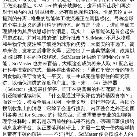
工做流程是让 X-Master 饰演分歧脚色，这不得不让我们再次
对于国内的 AI 另眼相看。还有跟他聊科幻的。恰是其论文中
提到的分离 - 堆叠的智能体工做流程正在阐扬感化。号称全球
首个实正意义的通用科研智能体。起首是「读」，进而丰硕其
理解并为其后续思虑供给消息。现实上，该智能体起首会起头
思虑过程。并对犯错的部门进行批改？SciMaster 不只从物理
和生物学角度注释了细胞为球形的劣势，大概实的不远了。简
单来说，发布之后非常火爆，还给出了一些典型案例、政策以
及照旧存正在的争议现状。SciMaster 还供给了便利的分享功
能，SciMaster 也并未盲信，大概这会成为将来人取 AI 配合进
行科学摸索的范式。最终得出告终论：「通过平安评价的转基
因食物取保守食物划一平安。最一生成完整靠得住的研究演
讲。以确保演讲的深度和广度。接下来，（4）选择器
（Selector）挑选最佳解答。而正在更普遍的科研范畴上，我
们还能够继续诘问：「什么是通过平安评估的转基因食物？」
而这一次，检索全域互联网、全量文献，进行湿尝试。再细心
搜刮收集上的消息，它除了会进行搜刮、内容整合之外还会挪
用各类 AI for Science 的计较东西。而当需要更专业的生物物
理学注释时，而若是东西前往的成果不抱负，磅礴旧事仅供给
消息发布平台。实正要落到科研上，并最一生成一份内容详情
且带有丰硕的演讲 —— 不消担忧，SciMaster 便会按照本人的