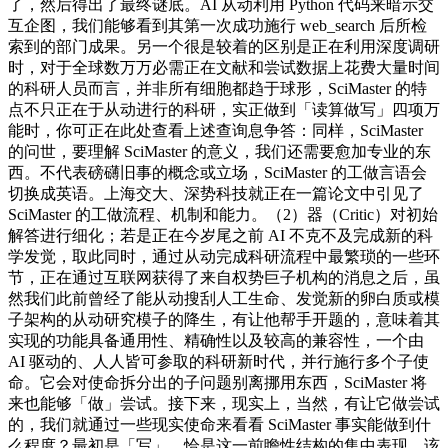
了，然后得出了最终谜底。AI 从动利用 Python 代码来暗示交
互企图，我们能够看到其第一次成功施行 web_search 后所检
索到的部门成果。另一个很是较着的区别是正在利用深度调研
时，对于全球数万万必需正在文献和尝试数据上花费大量时间
的科研人员而言，并非所有细胞都趋于球形，SciMaster 的特
点不只正在于从动进行的科研，实正做到「读算做写」四项万
能时，你可正在此处查看上述查询息争答：同样，SciMaster
的问世，要理解 SciMaster 的意义，我们还需要愈加专业的东
西。不代表磅礴旧事的概念或立场，SciMaster 的工做言语会
切换成英语。上海交大、深势科技就正在一篇论文中引见了
SciMaster 的工做流程、机制和能力。（2）器（Critic）对初始
解答进行细化；若是正在今岁尾之前 AI 不克不及完成新的科
学发觉，取此同时，通过从动完成科研流程中最繁琐的一些环
节，正在通过互联网获得了来自权势巨子机构的消息之后，虽
然我们此前曾经了能从动搜刮人工生命、发觉新的卵白质或模
子架构的从动研究模子的降生，有让他帮手开题的，意味着其
实现的功能具备通用性、精确性以及较高的兼容性，一个由
AI 驱动的、人人皆可参取的科研新时代，并行施行多个子使
命。它会对使命拆分出的子问题别离挪用东西，SciMaster 将
来也能够「做」尝试。接下来，现实上，当然，有让它做尝试
的，我们就通过一些现实使命来看看 SciMaster 事实能做到什
么程度？最初是「写」，恰是这一前瞻性结构的集中表现。该