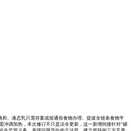
和。液态乳只需存案或按通俗食物办理。提拔全链条食物平
需冲调加热，本次修订不只是法令更新，这一新增间接针对“罐
易近生监管义务。表现问题导向的立法思。建立闭环的三方互查