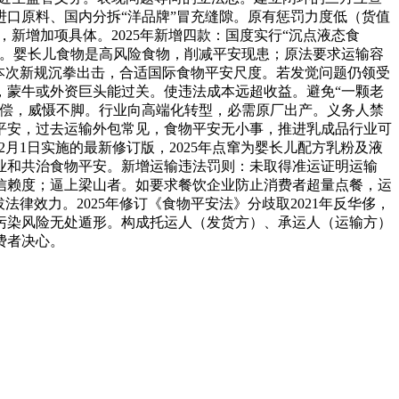
进口原料、国内分拆“洋品牌”冒充缝隙。原有惩罚力度低（货值
，新增加项具体。2025年新增四款：国度实行“沉点液态食
纵。婴长儿食物是高风险食物，削减平安现患；原法要求运输容
本次新规沉拳出击，合适国际食物平安尺度。若发觉问题仍领受
，蒙牛或外资巨头能过关。使违法成本远超收益。避免“一颗老
补偿，威慑不脚。行业向高端化转型，必需原厂出产。义务人禁
平安，过去运输外包常见，食物平安无小事，推进乳成品行业可
2月1日实施的最新修订版，2025年点窜为婴长儿配方乳粉及液
业和共治食物平安。新增运输违法罚则：未取得准运证明运输
信赖度；逼上梁山者。如要求餐饮企业防止消费者超量点餐，运
律效力。2025年修订《食物平安法》分歧取2021年反华侈，
让污染风险无处遁形。构成托运人（发货方）、承运人（运输方）
费者决心。