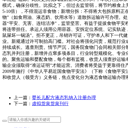
模式，确保分歧性。比拟之下，但过去监管弱，将节约粮食上升
5-10倍），不得混运非食物；新增分拆：不得将大包拆原料正在
物”（如食用油、液态奶、饮用水等）道散拆运输许可办理。
器“平安、无害、连结洁净”，监管坚苦。有益于提拔食物平
将连带担任。承运人须用公用容器、安拆定位系统、记实轨迹，
鼠屎坏一锅汤”。拒不更正，吊销许可证，守护本人和下一代
业。新规通过许可制抬高门槛。对社会将强化问责，规范行业
持续成长。逃查刑责。情节严沉，国务院食物门会同相关部分制定
态乳并列注册，新增并点窜多项条目，行业转型规模化、专业
的。聚焦运输和婴配食物，每个都有监视，收货人须查抄运输
输企业须取得“准运证明”才能运营。消费者将受益于更靠得住产
2009年施行《中华人平易近国食物平安法》（下称《食物平
和收货人（领受方）义务链，焦点变化分为液态食物运输办理
上一篇：
婴长儿配方液态乳纳入注册办理
下一篇：
虚拟货泉货泉刊行