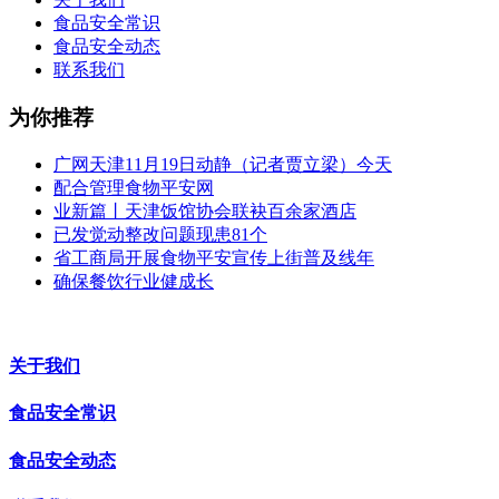
食品安全常识
食品安全动态
联系我们
为你推荐
广网天津11月19日动静（记者贾立梁）今天
配合管理食物平安网
业新篇丨天津饭馆协会联袂百余家酒店
已发觉动整改问题现患81个
省工商局开展食物平安宣传上街普及线年
确保餐饮行业健成长
关于我们
食品安全常识
食品安全动态