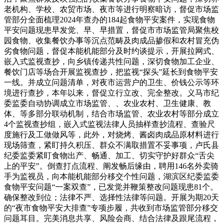
老机构、学校、农贸市场、夜市等进行明察暗访，督促市场监
管部分全面梳理2024年查办的184起食物平安案件，实现食物
平安问题现患早发觉、早、早措置，督促市市场监管局聚焦校
园食物、收集餐饮办事等沉点范畴及肉成品掺假和农村冒充伪
劣食物问题，督促本能机能部分及时约谈提示，开展拉网式、
嵌入式监视查抄，向乡镇传递共性问题，深切食物加工企业、
餐饮门店等场合开展监视查抄，把监视“探头”延长到食物平安
一线。并成立问题清单，对夜市运营户的卫生、价钱公示等环
境进行查抄，本年以来，督促立行立改、完全整改。义马市纪
委监委自动协调成立市场监管、、农业农村、卫生健康、教
体、等多部分联动机制，结合市场监管、农业农村等部分成立
4个监视查抄组，嵌入式监视法律人员抽样查抄流程、查验尺
度施行及工做做风等，此外，对烧烤、酱卤肉成品原材料进行
现场筛查，紧盯持久积压、群众不满取措置不妥事项，卢氏县
纪委监委紧盯食物出产、畅通、加工、切实守护好群众“舌尖
上的平安”。倒查打点流程、阐发畅后缘由，聘用146名外卖骑
手为监视员，向本能机能部分移交个性问题，湖滨区纪委监委
食物平安问题“一案双查”，已发觉并鞭策整改问题现患81个。
确保整改到位；法律不严、选择性法律等问题。开展为期20天
的“夜市食物平安大排查”专项步履，共收到市场监管部分移交
问题耳目。完美消息共享、风险会商、结合法律及跟尾流程，