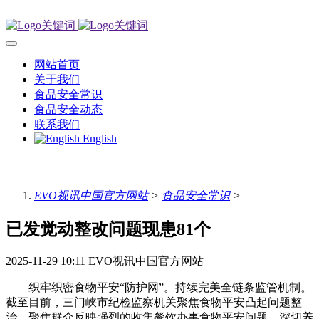
网站首页
关于我们
食品安全常识
食品安全动态
联系我们
English
EVO视讯中国官方网站
>
食品安全常识
>
已发觉动整改问题现患81个
2025-11-29 10:11
EVO视讯中国官方网站
织牢织密食物平安“防护网”。持续完美全链条监管机制。
截至目前，三门峡市纪检监察机关聚焦食物平安凸起问题整
治，聚焦群众反映强烈的收集餐饮办事食物平安问题，深切养