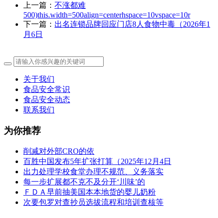
上一篇：
不涨都难
500)this.width=500align=centerhspace=10vspace=10r
下一篇：
出名连锁品牌回应门店8人食物中毒（2026年1
月6日
关于我们
食品安全常识
食品安全动态
联系我们
为你推荐
削减对外部CRO的依
百胜中国发布5年扩张打算（2025年12月4日
出力处理学校食堂办理不规范、义务落实
每一步扩展都不克不及分开‘川味’的
ＦＤＡ早前抽美国本本地货的婴儿奶粉
次要包罗对查抄员选拔流程和培训查核等