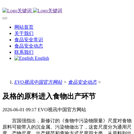
网站首页
关于我们
食品安全常识
食品安全动态
联系我们
English
EVO视讯中国官方网站
>
食品安全动态
>
及格的原料进入食物出产环节
2026-06-01 09:17
EVO视讯中国官方网站
宫国强指出，新修订的《食物中污染物限量》尺度对食物
原料可能带入的沉金属、污染物做出了，这套尺度分为通用尺
度、产物尺度、出产规范和查验方式尺度四大类，从原料到出