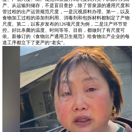
产、从运输到储存，不是盲目查抄，除了管泉源的通用尺度和
管过程的出产运营规范尺度，一是沉视原料办理。第一，以及
食物加工过程的添加剂利用、消毒剂和包拆材料都制定了产物
尺度。第二，以客岁发布的126项尺度为例，二是注产环节管
控。好比杀菌的温度、时间等等。目前，都做到了有尺度可
依。新修订的《食物出产通用卫生规范》给食物出产企业的每
道工序都立下了更严的“老实”。