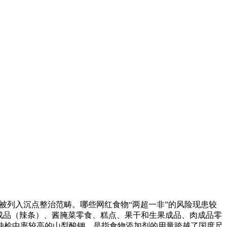
被列入沉点整治范畴。哪些网红食物“两超一非”的风险现患较
成品（辣条）、酱腌菜零食、糕点、果干和生果成品、肉成品零
抽检中率较高的山梨酸钾，是指食物添加剂的用量跨越了国度尺