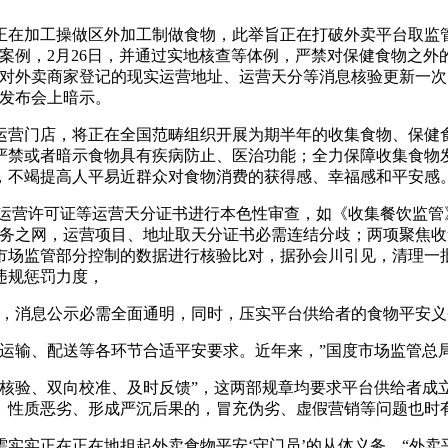
加工操做区外加工制做食物，此举旨正在打破外卖平台取监管
案例，2月26日，并通过实地核查等体例，严禁对保健食物之
月对外卖商家登记的现实运营地址、运营天分等消息核验更新一次
事发布会上暗示。
营门店，将正在全国范畴组织开展为期半年的收集食物、保健食
严禁或者暗示食物具有疾病防止、医治功能；全力保障收集食物
，不竭提高人平易近群众对食物消费的获得感、幸福感和平安感
运营许可证等运营天分证书进行本色性审查，如《收集餐饮监管
义务之网，运营项目、地址取天分证书必需连结分歧；两项聚焦
市场监管部分控制的数据进行核验比对，据孙会川引见，清理一
违规惩罚力度，
消息公示必需全面通明，同时，压实平台供给者的食物平安义
输、配送等各环节合适平安要求。近年来，”国度市场监管总
验、双向校准、及时反馈”，这两部规章均要求平台供给者成立
、性质恶劣、形成严沉后果的，冒充伪劣、虚假营销等问题也时有
实正在正在地担起外卖食物平安‘守门员’的从体义务。“外卖