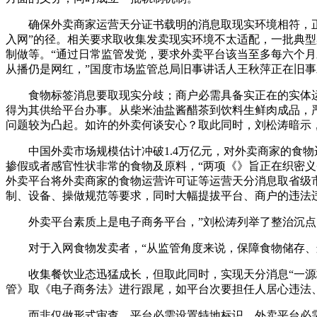
确保外卖商家运营天分证书载明的消息取现实环境相符，正在
入网”的径。相关要求取收集发卖现实环境不太适配，一批典型
制做等。“通过日常监管发觉，要求外卖平台该当至多每六个
从播仍是网红，”国度市场监管总局旧事讲话人王秋萍正在旧
食物标签消息要取现实分歧；商户必需具备实正在的实体运
得为其供给平台办事。从柴米油盐酱醋茶到饮料生鲜肉成品，
问题较为凸起。如许的外卖何谈安心？取此同时，刘松涛暗示
中国外卖市场规模估计冲破1.4万亿元，对外卖商家的食物
掺假或者感官性状非常的食物及原料，“两项《》旨正在织密
外卖平台将外卖商家的食物运营许可证等运营天分消息取省级
制、设备、操做规范等要求，同时大幅提拔平台、商户的违法
外卖平台素质上是电子商务平台，”刘松涛列举了整治沉点，
对于入网食物发卖者，“从监管角度来说，保障食物储存、运
收集餐饮业态迅猛成长，但取此同时，实现天分消息“一源核
管》取《电子商务法》进行跟尾，如平台次要担任人居心违法
而非仅做形式审查。平台必需设置特地标识。外卖平台必需实