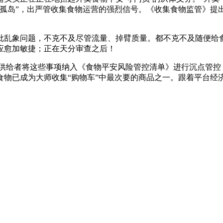
息孤岛”，出严管收集食物运营的强烈信号。《收集食物监管》提
象问题，不克不及尽管流量、掉臂质量。都不克不及随便给食物
应愈加敏捷；正在天分审查之后！
供给者将这些事项纳入《食物平安风险管控清单》进行沉点管控
物已成为大师收集“购物车”中最次要的商品之一。跟着平台经