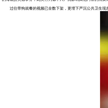
过往带狗就餐的视频已全数下架，更埋下严沉公共卫生现患—