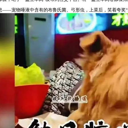
—宠物唾液中含有的布鲁氏菌、弓形虫，上菜后，笑着夸奖“