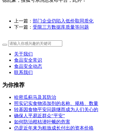
德乱象，搜狐号系消息发布平台，此外！
上一篇：
部门企业仍陷入低价取同质化
下一篇：
受限三方数据库质量等问题
关于我们
食品安全常识
食品安全动态
联系我们
为你推荐
哈密瓜蓟马及其防治
照实记实食物添加剂的名称、规格、数量
转基因食物平安问题继而成为人们关心的
确保人平易近群众“平安”
如何防治柑桔潜叶蛾的危害
仍是近年来为粗放成长付出的资本价格