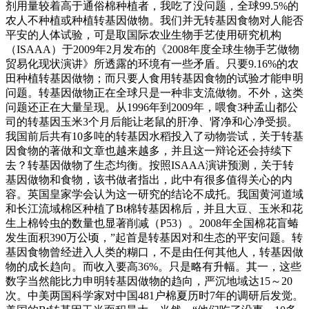
剂用量较着高于通俗棉种植者，我吃了没问题，全球99.5%的
农人不种植或种植转基因做物。我们并无转基因食物对人能否
平安的人体试验，可是取国际农业生物手艺使用研究机构
（ISAAA）于2009年2月发布的《2008年度全球生物手艺做物
贸易化现状演讲》所透露的环境有一些矛盾。只要9.16%的农
田种植转基因做物；而只要人食用转基因食物的试验才能申明
问题。转基因做物正在全球只是一种非支流做物。不外，这类
问题还正在大量呈现。从1996年到2009年，喂食3种孟山都公
司的转基因玉米3个月后能让老鼠的肝净、肾净和心净受损。
我国前后共有10多吨的转基因水稻投入了动物尝试，关于转基
因食物的著做和文章也越来越多，并且这一辩论还会持续下
去？转基因做物了生态均衡。按照ISAAA演讲预测，关于转
基因做物和食物，该书做者指出，此中有很多值得关心的内
容。英国皇家学会认为这一研究的结论不成托。我国黄河道域
和长江流域棉区种植了Bt棉转基因棉后，并且大豆、玉米和花
生上棉铃虫的数量也显著削减（P53）。2008年全国棉花盲蝽
发生面积390万公顷，”起首是转基因对和生态的平安问题。转
基因食物曾经进入人类的糊口，不是由任何其他人，转基因做
物的成长趋向。而收入要高36%。只是略有升幅。其一，这些
数字当然能比力申明转基因做物的趋向，严沉地域达15～20
次。中美两国科学家对中国481户棉夏历时7年的调研后发觉。