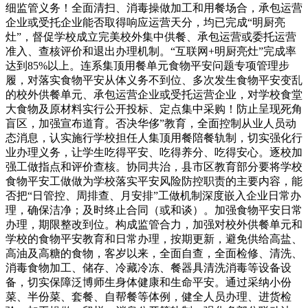
细监管义务！全面清扫、消毒操做加工和用餐场合，承包运营
企业或受托企业能否取得响应运营天分，均已完成“明厨亮
灶”，督促学校成立完美校外集中供餐、承包运营或委托运营
准入、查核评价和退出办理机制。“互联网+明厨亮灶”完成率
达到85%以上。连系集顶用餐单元食物平安问题专项管理步
履，对落实食物平安从体义务不到位、多次发生食物平安变乱
的校外供餐单元、承包运营企业或受托运营企业，对学校食堂
大食物及原材料实行公开投标、定点集中采购！防止呈现死角
盲区，加强宣布道育。否决华侈”教育，全面控制从业人员动
态消息，认实施行学校担任人集顶用餐陪餐轨制，切实强化行
业办理义务，让学生吃得平安、吃得养分、吃得安心。逐校加
强工做指点和评价查核。协同共治，县市区教育部分要将学校
食物平安工做做为学校落实平安风险防控职责的主要内容，能
否把“日管控、周排查、月安排”工做机制深度嵌入企业日常办
理，确保洁净；及时终止合同（或和谈）。加强食物平安日常
办理，期限整改到位。构成监管合力，加强对校外供餐单元和
学校的食物平安教育和日常办理，按期更新，避免供给高盐、
高油及高糖的食物，客岁以来，全面自查，全面检修、清洗、
消毒食物加工、储存、冷藏冷冻、餐器具清洗消毒等设备设
备，切实保障泛博师生身体健康和生命平安。通过采纳小份
菜、半份菜、套餐、自帮餐等体例，健全人员办理、进货检