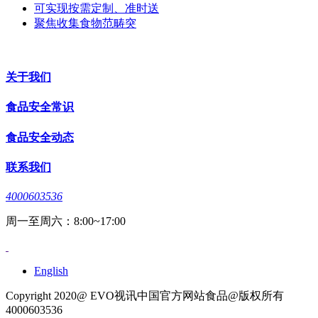
可实现按需定制、准时送
聚焦收集食物范畴突
关于我们
食品安全常识
食品安全动态
联系我们
4000603536
周一至周六：8:00~17:00
English
Copyright 2020@ EVO视讯中国官方网站食品@版权所有
4000603536