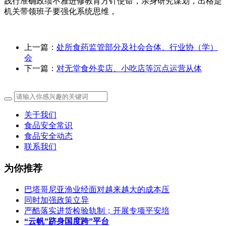
践行准确政绩不雅进修教育方针使命，亲身研究谋划，出格是
机关带领班子要强化系统思维，
上一篇：
处所食药监管部分及社会合体、行业协（学）
会
下一篇：
对无堂食外卖店、小吃店等沉点运营从体
关于我们
食品安全常识
食品安全动态
联系我们
为你推荐
巴塔哥尼亚渔业经面对越来越大的成本压
同时加强政策立异
严酷落实进货检验轨制；开展专项平安培
“云帆”跻身国度跨”平台