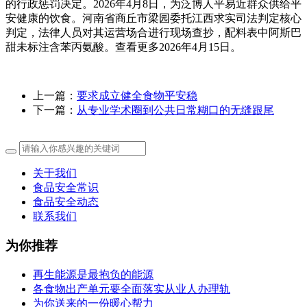
的行政惩罚决定。2026年4月8日，为泛博人平易近群众供给平
安健康的饮食。河南省商丘市梁园委托江西求实司法判定核心
判定，法律人员对其运营场合进行现场查抄，配料表中阿斯巴
甜未标注含苯丙氨酸。查看更多2026年4月15日。
上一篇：
要求成立健全食物平安稳
下一篇：
从专业学术圈到公共日常糊口的无缝跟尾
关于我们
食品安全常识
食品安全动态
联系我们
为你推荐
再生能源是最抱负的能源
各食物出产单元要全面落实从业人办理轨
为你送来的一份暖心帮力