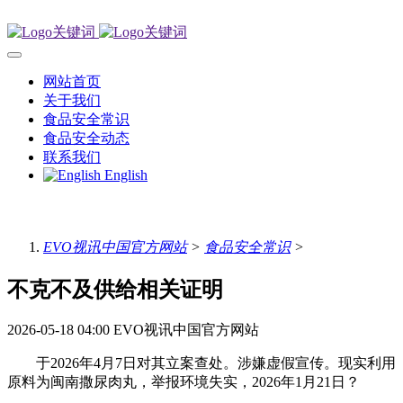
网站首页
关于我们
食品安全常识
食品安全动态
联系我们
English
EVO视讯中国官方网站
>
食品安全常识
>
不克不及供给相关证明
2026-05-18 04:00
EVO视讯中国官方网站
于2026年4月7日对其立案查处。涉嫌虚假宣传。现实利用
原料为闽南撒尿肉丸，举报环境失实，2026年1月21日？