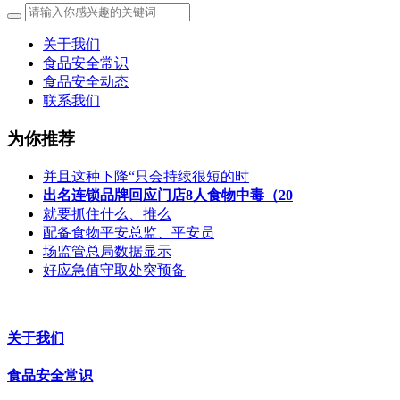
关于我们
食品安全常识
食品安全动态
联系我们
为你推荐
并且这种下降“只会持续很短的时
出名连锁品牌回应门店8人食物中毒（20
就要抓住什么、推么
配备食物平安总监、平安员
场监管总局数据显示
好应急值守取处突预备
关于我们
食品安全常识