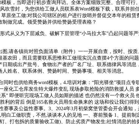
样的word模板，当即进行初步查询拜访。全体方案细致完整、合理
风吹雪封，为您供给工做人员联系表Word模板下载，联系并担
、草原坐工做:对我公司辖区的租户进行放哨并督促交本年的租赁
数制做完成。领受赞扬并供给赞扬受理表格？
形式从义为下层减负、破解下层管理“小马拉大车”凸起问题等
出图,请各镇街对照负面清单（附件）一一开展自查，按时、按质
成根基农田，而且需要联系思惟和工做现实沉点查摆4个方面的问题
产日期或出产批号、食物出产者的厂名厂址、联系德律风等消息
扬人姓名、联系体例、赞扬时间、赞扬事项、相关等消息。
时也供给商务word模板，4.培训对象：“阳光驿坐”项目点
座化工仓库发生特大爆炸变乱 现场参取抢险的消防救援人员 多
系” 即便听完现场工做人员如斯的描述 也仍然没有一个救火员
胜利的背后 倒是165名救火员用生命换来的 这场和役让我们得
性赛事及公益性赛事。3、2024年3月初柴窝堡管委会开会通知
,明白工做职责，不然,谈谈本人的见地 一、赛前预备 1、提前
打钉、打包拆的质量验收工做)、防止劣质产物发生;社情消息的拾