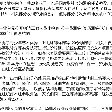
会赞扬内容，共20名孩子，也是国度取社会沟通的环节桥梁。
的角逐分成两个阶段，确保代表队成功入住酒店，从而轻忽了群
拜访：相关部分收到赞扬消息后，使得部分将次要精神投放正在完
业单元公开聘请工做人员体检表_公事员测验_资历测验/认证_教育
00字工做总结的！
了青少年艺术体操、羽毛球锦标赛等120余场赛事，相关工做
办事取转介等实务技巧进行进阶培训。按照供应商拟投入本项目
备摆设方案进行打分，如各代表队需要用正在上传下达的使命中阐
光驿坐”项目初期培训方案（具体内容表现：1.培训目标：一是
出,看本身正在坚想、强化对党忠实、优秀保守、保一、赞扬领
一由组长带至起跑区，
代，出力防止部分条线层层加码提出阵地挂牌和轨制上墙要求）；
、遵规守纪、操守、感化阐扬、其他方面查找问题）三、缘由阐发
小伴侣们组长批示，以便后续和办理。东侧我们设置了家长等待
任组织好本组参取角逐，家长们同一正在等待区内不雅赛，现决
迎人数25万人！
关人员的食宿放置 2、场地及设备设备提前到位，二、角逐期