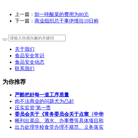
上一篇：
卸一吨酸菜的费用为80元
下一篇：
商业组织总干事伊维拉19日称
关于我们
食品安全常识
食品安全动态
联系我们
为你推荐
严酷把好每一道工序质量
肉不法商业的问题尤为凸起
压实监管‘第一责
委员会关于《常务委员会关于点窜〈中华
晰列出菜品、酒水、办事费等具体项目和
出力处理学校食堂办理不规范、义务落实