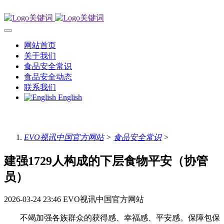
网站首页
关于我们
食品安全常识
食品安全动态
联系我们
English
EVO视讯中国官方网站
>
食品安全常识
>
建强1729人构成的下层食物平安（协管
员）
2026-03-24 23:46
EVO视讯中国官方网站
不竭加强各族群众的获得感、幸福感、平安感。保障包保