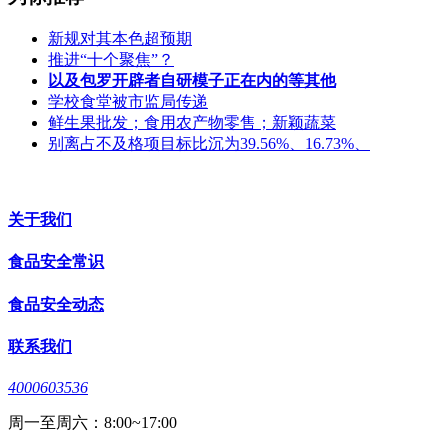
新规对其本色超预期
推进“十个聚焦”？
以及包罗开辟者自研模子正在内的等其他
学校食堂被市监局传递
鲜生果批发；食用农产物零售；新颖蔬菜
别离占不及格项目标比沉为39.56%、16.73%、
关于我们
食品安全常识
食品安全动态
联系我们
4000603536
周一至周六：8:00~17:00