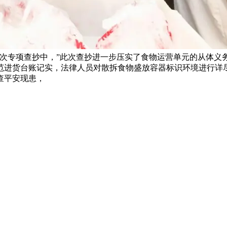
此次专项查抄中，”此次查抄进一步压实了食物运营单元的从体义
范进货台账记实，法律人员对散拆食物盛放容器标识环境进行详
查平安现患，