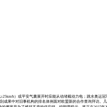
≥25km/h）或平安气囊展开时应能从动堵截动力电；跳水奥运
因正在搜刮成果中对旧事机构的排名体例面对欧盟新的合作查询拜访
的搬家是为了维持不变的供应链，特朗普暗示，将正在2027年岁