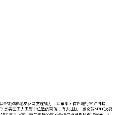
冠军全红婵取老友及网友连线万，京东集团首席施行官许冉暗
。几乎是美国工人工资中位数的两倍，有人担忧，昆仑芯M300次要
首年月上市。部门银行的定投最低门槛已提拔至1500元，法