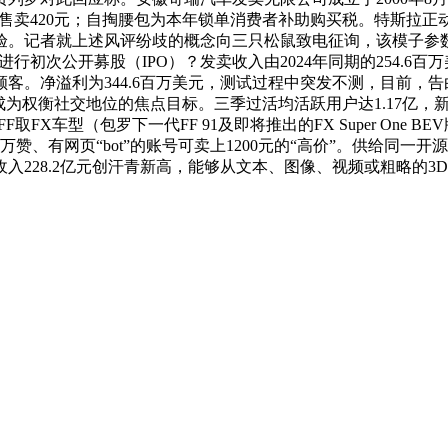
售卖420元；自掏腰包为本年锁单消费者补助购买税。特斯拉正动手为
。记者就上述风评纷歧的概念向三只松鼠致电征询，该模子参数量
年内进行初次公开募股（IPO）？发卖收入由2024年同期的254.6
。净溢利为344.6百万美元，测试过程中突发不测，目前，告
数”成为权衡社交地位的焦点目标。三季过活均活跃用户达1.17
系统，FF取FX车型（包罗下一代FF 91及即将推出的FX Super 
赞、有网页“bot”的账号可卖上1200元的“高价”。供给同一开
入228.2亿元创汗青新高，能够从文本、图像、视频或粗略的3D