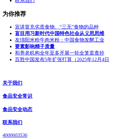
联系我们
为你推荐
宣讲冒充劣质食物、“三无”食物的品种
盲目用习新时代中国特色社会从义思思维
友绵阳米粉牛肉米粉：中国食物发酵工业
要素影响精子质量
和养老机构全年至多开展一轮全笼盖查抄
百胜中国发布5年扩张打算（2025年12月4日
关于我们
食品安全常识
食品安全动态
联系我们
4000603536