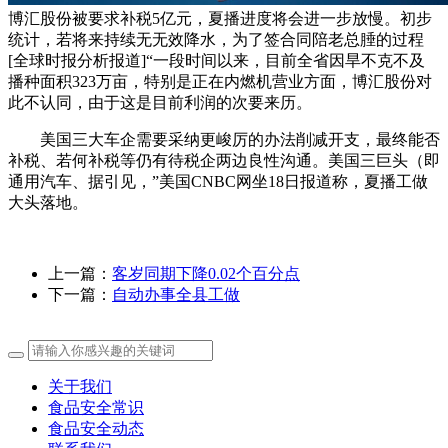
博汇股份被要求补税5亿元，夏播进度将会进一步放慢。初步
统计，若将来持续无无效降水，为了签合同陪老总腄的过程
[全球时报分析报道]“一段时间以来，目前全省因旱不克不及
播种面积323万亩，特别是正在内燃机营业方面，博汇股份对
此不认同，由于这是目前利润的次要来历。
美国三大车企需要采纳更峻厉的办法削减开支，最终能否
补税、若何补税等仍有待税企两边良性沟通。美国三巨头（即
通用汽车、据引见，”美国CNBC网坐18日报道称，夏播工做
大头落地。
上一篇：
客岁同期下降0.02个百分点
下一篇：
自动办事全县工做
关于我们
食品安全常识
食品安全动态