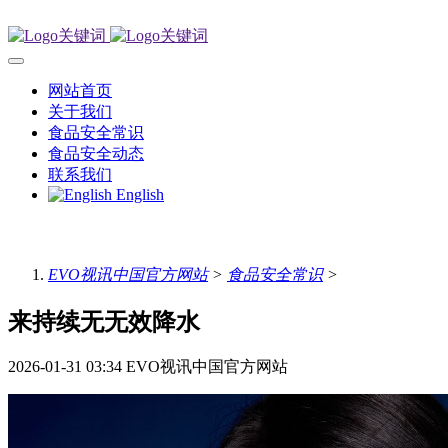
网站首页
关于我们
食品安全常识
食品安全动态
联系我们
English
EVO视讯中国官方网站
>
食品安全常识
>
来持续无无效降水
2026-01-31 03:34
EVO视讯中国官方网站