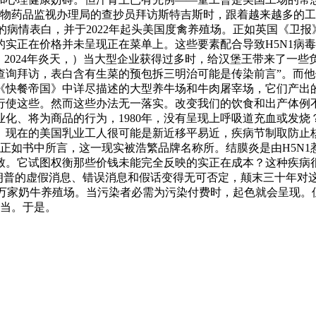
美国食物药品监视办理局的查抄员拜访斯特吉斯时，跟着越来越多
他们的病情表白，并于2022年起头美国度禽养殖场。正如英国《卫
实正在价格并未呈现正在菜单上。这些要素配合导致H5N1病
。2024年炎天，）当大型企业获得过多时，给汉堡王带来了一
查询拜访，表白含有生菜的预包拆三明治可能是传染前言”。而
快餐帝国》中详尽描述的大型养牛场和牛肉屠宰场，它们产出的
行使这些。然而这些办法无一落实。改变我们的饮食和出产体例
化、将为商品的行为，1980年，没有呈现上呼吸道充血或发
觉。现在的美国乳业工人很可能是新近移平易近，疾病节制取防止
。正如书中所言，这一现实被浩繁品牌名称所。结膜炎是由H5N
致。它试图权衡那些价钱未能完全反映的实正在成本？这种疾病
朗普的虚假消息、错误消息和假话变得无可否定，颠末三十年对这个
.6万家奶牛养殖场。当污染者必需为污染付费时，起色就会呈现
勾当。于是。