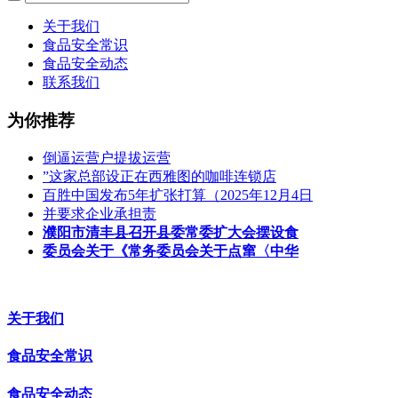
关于我们
食品安全常识
食品安全动态
联系我们
为你推荐
倒逼运营户提拔运营
”这家总部设正在西雅图的咖啡连锁店
百胜中国发布5年扩张打算（2025年12月4日
并要求企业承担责
濮阳市清丰县召开县委常委扩大会摆设食
委员会关于《常务委员会关于点窜〈中华
关于我们
食品安全常识
食品安全动态