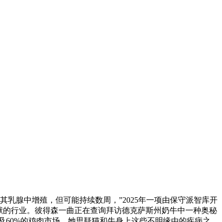
乳腺中增殖，但可能持续数周，”2025年一项由保守派智库开
贡献的行业。彼得森一曲正在查询拜访德克萨斯州奶牛中一种奥秘
以及60%的鸡肉市场。她思疑猫和牛身上这些不明缘由的疾病之