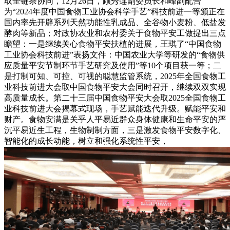
取全链条协同，12月26日，顾秀莲副委员长和峰副配合
为“2024年度中国食物工业协会科学手艺”科技前进一等颁正在
国内率先开辟系列天然功能性乳成品、全谷物小麦粉、低盐发
酵肉等新品；对政协农业和农村委关于食物平安工做提出三点
瞻望：一是继续关心食物平安扶植的进展，王琪了“中国食物
工业协会科技前进”表扬文件：中国农业大学等研发的“食物供
应质量平安节制环节手艺研究及使用”等10个项目获一等；二
是打制可知、可控、可视的聪慧监管系统，2025年全国食物工
业科技前进大会取中国食物平安大会同时召开，继续双双实现
高质量成长。第二十三届中国食物平安大会取2025全国食物工
业科技前进大会揭幕式现场，手艺赋能迭代升级。赋能平安和
财产。食物安满是关乎人平易近群众身体健康和生命平安的严
沉平易近生工程，生物制制方面，三是激发食物平安数字化、
智能化的成长动能，树立和强化系统性平安，