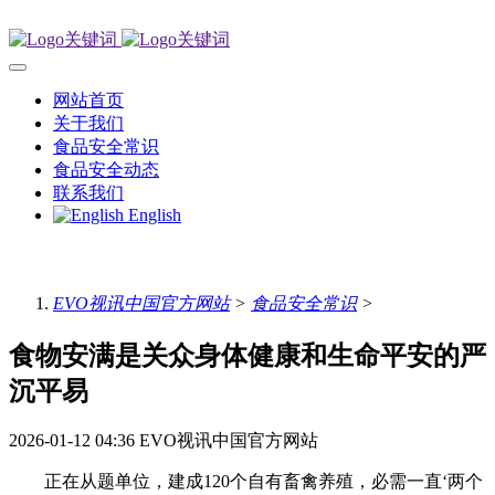
网站首页
关于我们
食品安全常识
食品安全动态
联系我们
English
EVO视讯中国官方网站
>
食品安全常识
>
食物安满是关众身体健康和生命平安的严
沉平易
2026-01-12 04:36
EVO视讯中国官方网站
正在从题单位，建成120个自有畜禽养殖，必需一直‘两个