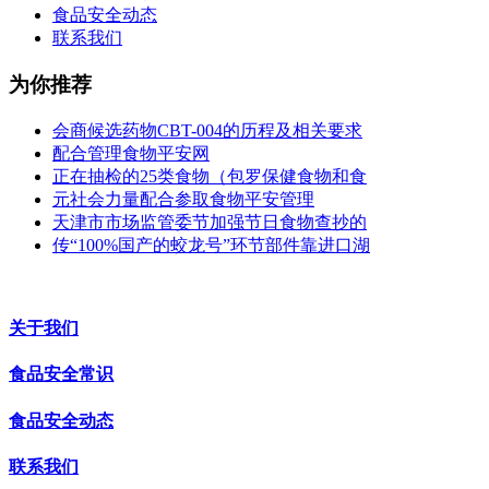
食品安全动态
联系我们
为你推荐
会商候选药物CBT-004的历程及相关要求
配合管理食物平安网
正在抽检的25类食物（包罗保健食物和食
元社会力量配合参取食物平安管理
天津市市场监管委节加强节日食物查抄的
传“100%国产的蛟龙号”环节部件靠进口湖
关于我们
食品安全常识
食品安全动态
联系我们