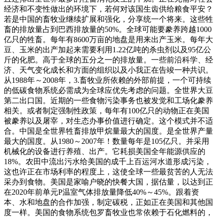
经济和不变性做出的环境下，若何对该国生齿供给粮食平安？
若是中国的畜牧业继续扩展和强化，分享统一个将来。这些牲
畜的排放量占到巴西排放量的50%。全球可能要豢养跨越1000
亿只的牲畜。每年有8600万亩的地盘是用来出产玉米。每年大
豆、玉米的出产加起来需要利用1.22亿吨的杀虫剂以及95亿公
斤的化肥。高于全球的五分之一的排放量。一些前沿科学、经
济、天气变化成长和方面的组织以及小我正在告竣一种共识。
从1988年～2008年，3.畜牧业所依赖的外部前提，一个可持续
的低碳食物系统必需成为全球应优先考虑的问题。全世界大豆
第二出口国。近期的一些食物污染事务也被发觉和工场化豢养
相关。或者制定强制性政策，每年有100亿只的动物正在美国
被豢养以及屠宰，对生态办事价值进行确定。这个模式并不适
合。中国是全世界牲畜排放甲烷量最大的国度。是全世界产量
最大的国度。从1980～2007年！数量每年是105亿只。并采用
机械化的设备进行养殖、出产。它耗损美国全年能源供应的
18%。农田中流出污水给美国的成千上百运河水道形成污染，
这也许正在市场利率的程度上，这使全球一些最贫苦的人无法
采办到食物。美国是家喻户晓的快餐大国，据估量，以达到正
在2020年前单元P温室气体排放量降低40%～45%。跟着资
本、水和地盘的合作加强，制定碳税，正如正在美国和其他国
度一样。美国的食物系统包罗畜牧业也常依赖于石化燃料的，