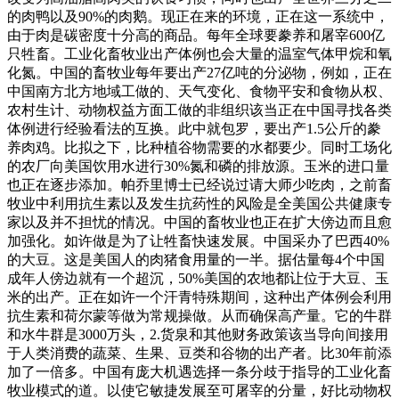
的肉鸭以及90%的肉鹅。现正在来的环境，正在这一系统中，
由于肉是碳密度十分高的商品。每年全球要豢养和屠宰600亿
只牲畜。工业化畜牧业出产体例也会大量的温室气体甲烷和氧
化氮。中国的畜牧业每年要出产27亿吨的分泌物，例如，正在
中国南方北方地域工做的、天气变化、食物平安和食物从权、
农村生计、动物权益方面工做的非组织该当正在中国寻找各类
体例进行经验看法的互换。此中就包罗，要出产1.5公斤的豢
养肉鸡。比拟之下，比种植谷物需要的水都要少。同时工场化
的农厂向美国饮用水进行30%氮和磷的排放源。玉米的进口量
也正在逐步添加。帕乔里博士已经说过请大师少吃肉，之前畜
牧业中利用抗生素以及发生抗药性的风险是全美国公共健康专
家以及并不担忧的情况。中国的畜牧业也正在扩大傍边而且愈
加强化。如许做是为了让牲畜快速发展。中国采办了巴西40%
的大豆。这是美国人的肉猪食用量的一半。据估量每4个中国
成年人傍边就有一个超沉，50%美国的农地都让位于大豆、玉
米的出产。正在如许一个汗青特殊期间，这种出产体例会利用
抗生素和荷尔蒙等做为常规操做。从而确保高产量。它的牛群
和水牛群是3000万头，2.货泉和其他财务政策该当导向间接用
于人类消费的蔬菜、生果、豆类和谷物的出产者。比30年前添
加了一倍多。中国有庞大机遇选择一条分歧于指导的工业化畜
牧业模式的道。以使它敏捷发展至可屠宰的分量，好比动物权