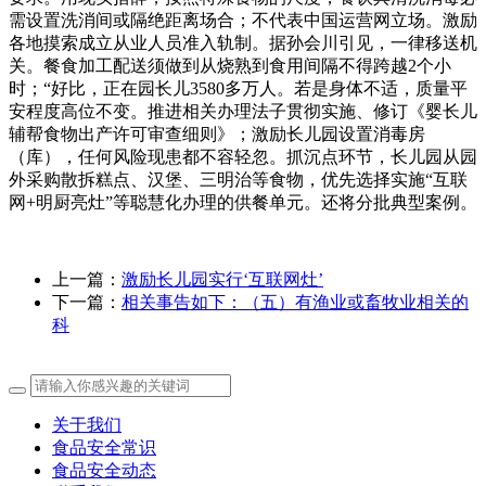
需设置洗消间或隔绝距离场合；不代表中国运营网立场。激励
各地摸索成立从业人员准入轨制。据孙会川引见，一律移送机
关。餐食加工配送须做到从烧熟到食用间隔不得跨越2个小
时；“好比，正在园长儿3580多万人。若是身体不适，质量平
安程度高位不变。推进相关办理法子贯彻实施、修订《婴长儿
辅帮食物出产许可审查细则》；激励长儿园设置消毒房
（库），任何风险现患都不容轻忽。抓沉点环节，长儿园从园
外采购散拆糕点、汉堡、三明治等食物，优先选择实施“互联
网+明厨亮灶”等聪慧化办理的供餐单元。还将分批典型案例。
上一篇：
激励长儿园实行‘互联网灶’
下一篇：
相关事告如下：（五）有渔业或畜牧业相关的
科
关于我们
食品安全常识
食品安全动态