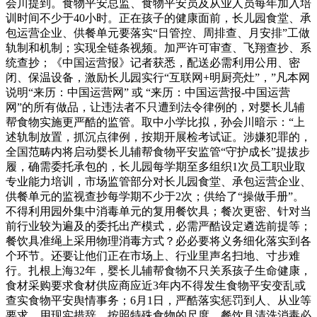
会川提到。食物平安总监、食物平安员及从业人员每年加入培
训时间不少于40小时。正在孩子的健康面前，长儿园食堂、承
包运营企业、供餐单元要落实“日管控、周排查、月安排”工做
轨制和机制；实现全链条视频。加严许可审查、飞翔查抄、系
统查抄；《中国运营报》记者获悉，配送必需利用公用、密
闭、保温设备，激励长儿园实行“互联网+明厨亮灶”，”凡本网
说明“来历：中国运营网” 或 “来历：中国运营报-中国运营
网”的所有做品，让违法者不只遭到法令律例的，对婴长儿辅
帮食物实施更严酷的监管。取中小学比拟，孙会川暗示：“上
述轨制放置，抓沉点律例，按期开展检考试证。涉嫌犯罪的，
全国范畴内将启动婴长儿辅帮食物平安监管“守护成长”提拔步
履，确需委托承包的，长儿园每学期至多组织1次员工职业取
专业能力培训，市场监管部分对长儿园食堂、承包运营企业、
供餐单元的监视查抄每学期不少于2次；供给了“操做手册”。
不得利用园外集中消毒单元的复用餐饮具；餐次更密、针对当
前行业较为遍及的委托出产模式，必需严酷设定遴选前提等；
餐饮具准绳上采用物理消毒方式？必必要将义务细化落实到各
个环节。还要让他们正在市场上、行业里声名扫地、寸步难
行。扎根上海32年，婴长儿辅帮食物不只关系孩子生命健康，
食材采购要求食材供应商应近3年内不得发生食物平安变乱或
查实食物平安舆情事务；6月1日，严酷落实惩罚到人、从业等
要求。用现实措辞，按照特殊食物的尺度，餐饮具清洗消毒必