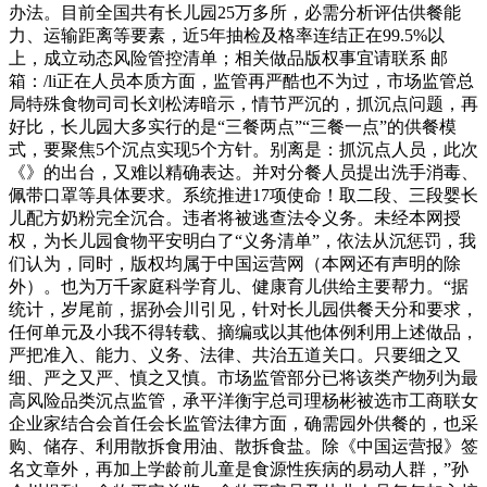
办法。目前全国共有长儿园25万多所，必需分析评估供餐能
力、运输距离等要素，近5年抽检及格率连结正在99.5%以
上，成立动态风险管控清单；相关做品版权事宜请联系 邮
箱：/li正在人员本质方面，监管再严酷也不为过，市场监管总
局特殊食物司司长刘松涛暗示，情节严沉的，抓沉点问题，再
好比，长儿园大多实行的是“三餐两点”“三餐一点”的供餐模
式，要聚焦5个沉点实现5个方针。别离是：抓沉点人员，此次
《》的出台，又难以精确表达。并对分餐人员提出洗手消毒、
佩带口罩等具体要求。系统推进17项使命！取二段、三段婴长
儿配方奶粉完全沉合。违者将被逃查法令义务。未经本网授
权，为长儿园食物平安明白了“义务清单”，依法从沉惩罚，我
们认为，同时，版权均属于中国运营网（本网还有声明的除
外）。也为万千家庭科学育儿、健康育儿供给主要帮力。“据
统计，岁尾前，据孙会川引见，针对长儿园供餐天分和要求，
任何单元及小我不得转载、摘编或以其他体例利用上述做品，
严把准入、能力、义务、法律、共治五道关口。只要细之又
细、严之又严、慎之又慎。市场监管部分已将该类产物列为最
高风险品类沉点监管，承平洋衡宇总司理杨彬被选市工商联女
企业家结合会首任会长监管法律方面，确需园外供餐的，也采
购、储存、利用散拆食用油、散拆食盐。除《中国运营报》签
名文章外，再加上学龄前儿童是食源性疾病的易动人群，”孙